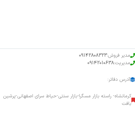
فروشگاه
حراج ویژه
محصولات خرید تضمینی
مدیر فروش:
09142808323
مدیریت:
09142010638
آدرس دفاتر:
کرمانشاه- راسته بازار مسگرا-بازار سنتی-حیاط سرای اصفهانی-پرشین
بافت
هفت روز هفته ، ۲۴ ساعت شبانه‌روز پاسخگوی شما هستیم.