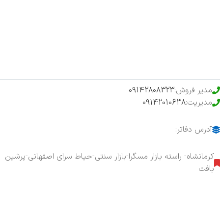
فروشگاه
حراج ویژه
محصولات خرید تضمینی
مدیر فروش:
09142808323
مدیریت:
09142010638
آدرس دفاتر:
کرمانشاه- راسته بازار مسگرا-بازار سنتی-حیاط سرای اصفهانی-پرشین
بافت
هفت روز هفته ، ۲۴ ساعت شبانه‌روز پاسخگوی شما هستیم.