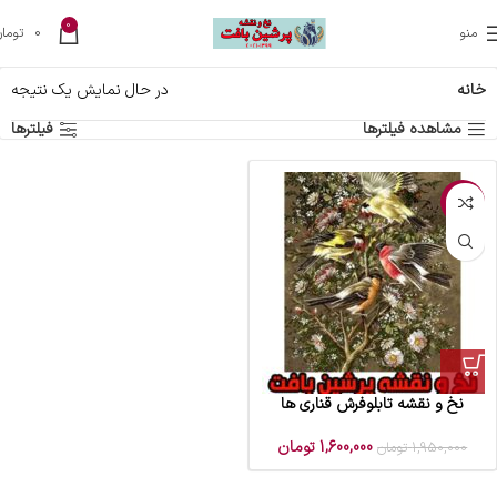
0
منو
0
تومان
خانه
در حال نمایش یک نتیجه
مشاهده فیلترها
فیلترها
-18%
نخ و نقشه تابلوفرش قناری ها
1,600,000
تومان
1,950,000
تومان