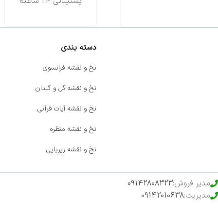
تحویل اکسپرس
پشتیبانی 24 ساعته
دسته بندی
صفحه اصلی
نخ و نقشه فرانسوی
اخبار
نخ و نقشه گل و گلدان
فروشگاه
نخ و نقشه آیات قرآنی
حراج ویژه
نخ و نقشه منظره
محصولات خرید تضمینی
نخ و نقشه زیرپایی
مدیر فروش:
09142808323
مدیریت:
09142010638