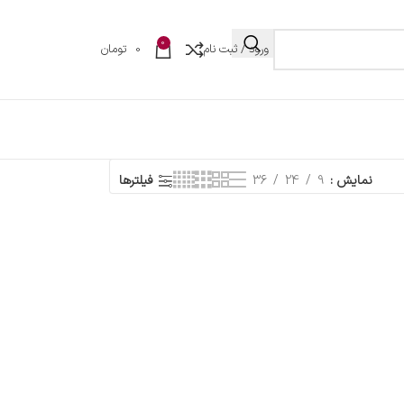
0
ورود / ثبت نام
0
تومان
نمایش
9
24
36
فیلترها