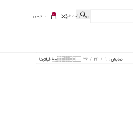
0
ورود / ثبت نام
0
تومان
نمایش
9
24
36
فیلترها