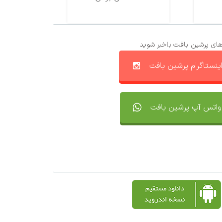
های پرشین بافت باخبر شوید:
ینستاگرام پرشین بافت
واتس آپ پرشین بافت