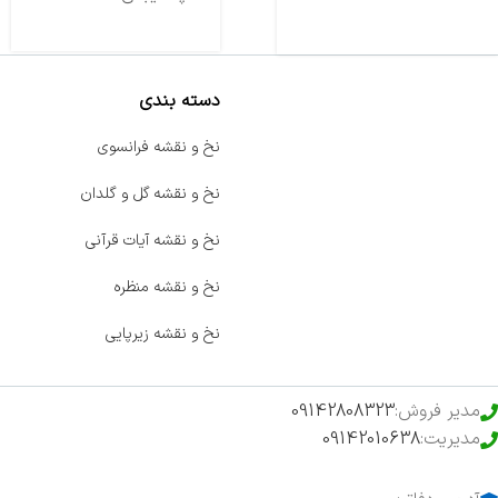
دسته بندی
صفحه اصلی
نخ و نقشه فرانسوی
اخبار
نخ و نقشه گل و گلدان
فروشگاه
نخ و نقشه آیات قرآنی
حراج ویژه
نخ و نقشه منظره
محصولات خرید تضمینی
نخ و نقشه زیرپایی
مدیر فروش:
09142808323
مدیریت:
09142010638