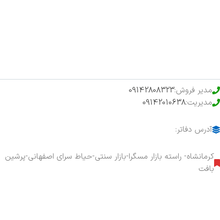
فروشگاه
حراج ویژه
محصولات خرید تضمینی
مدیر فروش:
09142808323
مدیریت:
09142010638
آدرس دفاتر:
کرمانشاه- راسته بازار مسگرا-بازار سنتی-حیاط سرای اصفهانی-پرشین
بافت
هفت روز هفته ، ۲۴ ساعت شبانه‌روز پاسخگوی شما هستیم.