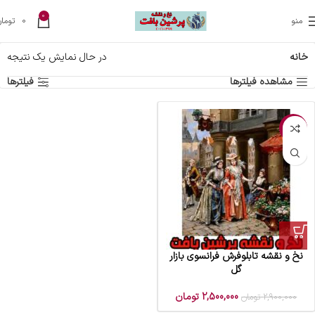
0
منو
0
تومان
خانه
در حال نمایش یک نتیجه
مشاهده فیلترها
فیلترها
-14%
نخ و نقشه تابلوفرش فرانسوی بازار
گل
2,500,000
تومان
2,900,000
تومان