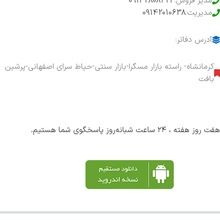
مدیر فروش:
09142808323
مدیریت:
09142010638
آدرس دفاتر:
کرمانشاه- راسته بازار مسگرا-بازار سنتی-حیاط سرای اصفهانی-پرشین
بافت
هفت روز هفته ، ۲۴ ساعت شبانه‌روز پاسخگوی شما هستیم.