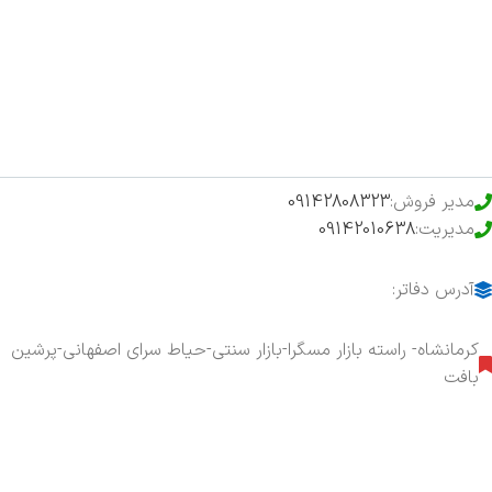
فروشگاه
حراج ویژه
محصولات خرید تضمینی
مدیر فروش:
09142808323
مدیریت:
09142010638
آدرس دفاتر:
کرمانشاه- راسته بازار مسگرا-بازار سنتی-حیاط سرای اصفهانی-پرشین
بافت
هفت روز هفته ، ۲۴ ساعت شبانه‌روز پاسخگوی شما هستیم.