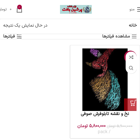
0
منو
0
تومان
خانه
در حال نمایش یک نتیجه
مشاهده فیلترها
فیلترها
-2%
نخ و نقشه تابلوفرش صوفی
5,800,000
تومان
5,900,000
تومان
pack