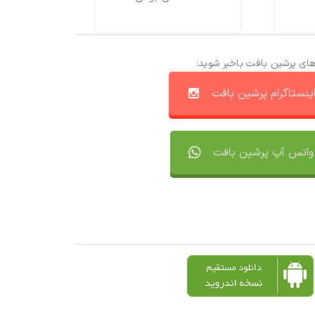
های پرشین بافت باخبر شوید:
ینستاگرام پرشین بافت
واتس آپ پرشین بافت