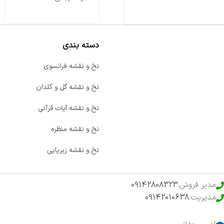
دسته بندی
صفحه اصلی
نخ و نقشه فرانسوی
اخبار
نخ و نقشه گل و گلدان
فروشگاه
نخ و نقشه آیات قرآنی
حراج ویژه
نخ و نقشه منظره
محصولات خرید تضمینی
نخ و نقشه زیرپایی
مدیر فروش:
09142808323
مدیریت:
09142010638