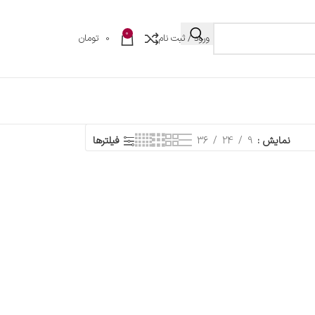
0
ورود / ثبت نام
0
تومان
نمایش
9
24
36
فیلترها