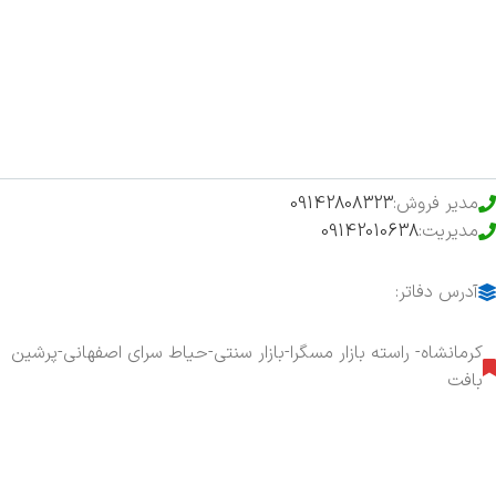
فروشگاه
حراج ویژه
محصولات خرید تضمینی
مدیر فروش:
09142808323
مدیریت:
09142010638
آدرس دفاتر:
کرمانشاه- راسته بازار مسگرا-بازار سنتی-حیاط سرای اصفهانی-پرشین
بافت
هفت روز هفته ، ۲۴ ساعت شبانه‌روز پاسخگوی شما هستیم.