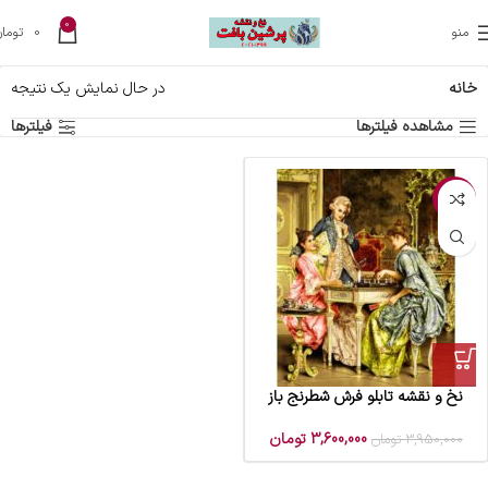
0
منو
0
تومان
خانه
در حال نمایش یک نتیجه
مشاهده فیلترها
فیلترها
-9%
نخ و نقشه تابلو فرش شطرنج باز
3,600,000
تومان
3,950,000
تومان