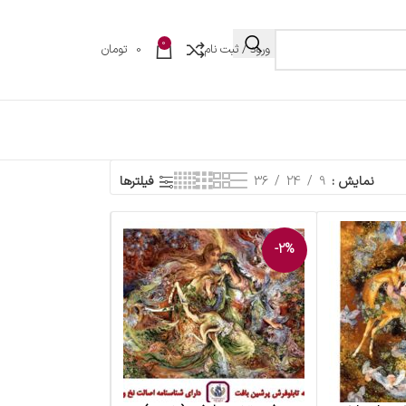
0
ورود / ثبت نام
0
تومان
نمایش
9
24
36
فیلترها
-2%