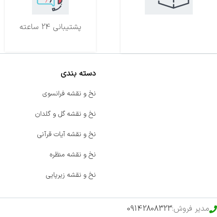
تحویل اکسپرس
پشتیبانی 24 ساعته
دسته بندی
صفحه اصلی
نخ و نقشه فرانسوی
اخبار
نخ و نقشه گل و گلدان
فروشگاه
نخ و نقشه آیات قرآنی
حراج ویژه
نخ و نقشه منظره
محصولات خرید تضمینی
نخ و نقشه زیرپایی
مدیر فروش:
09142808323