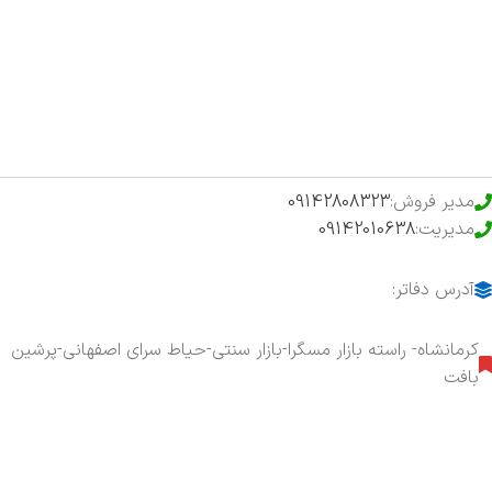
فروشگاه
حراج ویژه
محصولات خرید تضمینی
مدیر فروش:
09142808323
مدیریت:
09142010638
آدرس دفاتر:
کرمانشاه- راسته بازار مسگرا-بازار سنتی-حیاط سرای اصفهانی-پرشین
بافت
هفت روز هفته ، ۲۴ ساعت شبانه‌روز پاسخگوی شما هستیم.