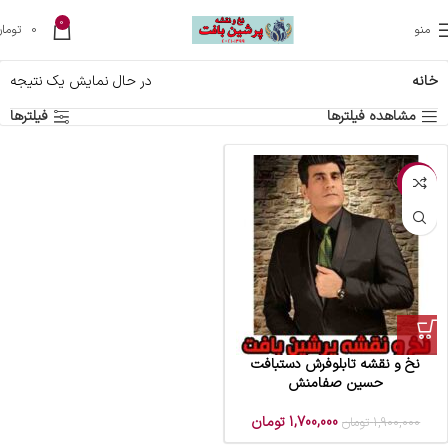
0
منو
0
تومان
خانه
در حال نمایش یک نتیجه
مشاهده فیلترها
فیلترها
-11%
نخ و نقشه تابلوفرش دستبافت
حسین صفامنش
1,700,000
تومان
1,900,000
تومان