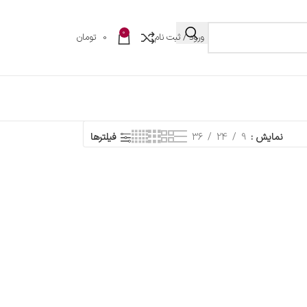
0
ورود / ثبت نام
0
تومان
نمایش
9
24
36
فیلترها