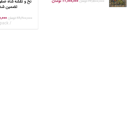
22,000,000
تومان
22,500,000
تومان
نخ و نقشه شاه صفوی
افزودن به سبد خرید
تضمین شده
0,000
28,200,000
تومان
pack