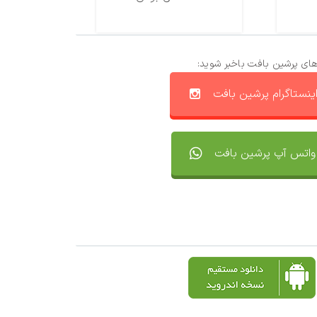
های پرشین بافت باخبر شوید:
ینستاگرام پرشین بافت
واتس آپ پرشین بافت