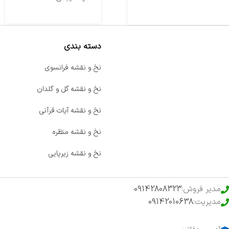
دسته بندی
صفحه اصلی
نخ و نقشه فرانسوی
اخبار
نخ و نقشه گل و گلدان
فروشگاه
نخ و نقشه آیات قرآنی
حراج ویژه
نخ و نقشه منظره
محصولات خرید تضمینی
نخ و نقشه زیرپایی
مدیر فروش:
09142808323
مدیریت:
09142010638