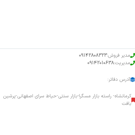
فروشگاه
حراج ویژه
محصولات خرید تضمینی
مدیر فروش:
09142808323
مدیریت:
09142010638
آدرس دفاتر:
کرمانشاه- راسته بازار مسگرا-بازار سنتی-حیاط سرای اصفهانی-پرشین
بافت
هفت روز هفته ، ۲۴ ساعت شبانه‌روز پاسخگوی شما هستیم.