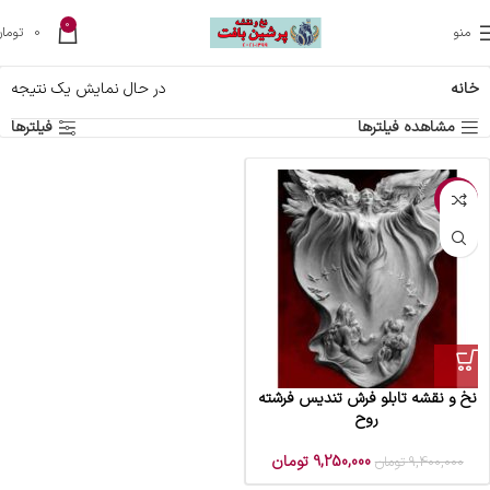
0
منو
0
تومان
خانه
در حال نمایش یک نتیجه
مشاهده فیلترها
فیلترها
-2%
نخ و نقشه تابلو فرش تندیس فرشته
روح
9,250,000
تومان
9,400,000
تومان