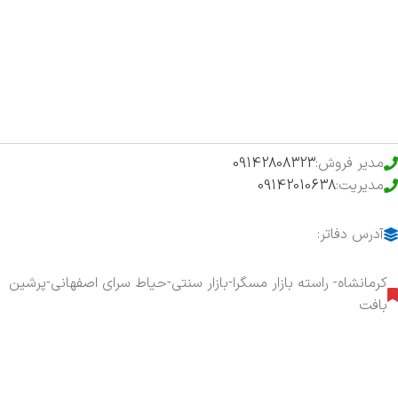
فروشگاه
حراج ویژه
محصولات خرید تضمینی
مدیر فروش:
09142808323
مدیریت:
09142010638
آدرس دفاتر:
کرمانشاه- راسته بازار مسگرا-بازار سنتی-حیاط سرای اصفهانی-پرشین
بافت
هفت روز هفته ، ۲۴ ساعت شبانه‌روز پاسخگوی شما هستیم.