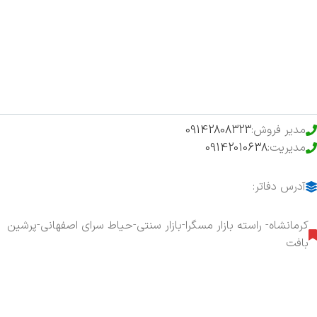
فروشگاه
حراج ویژه
محصولات خرید تضمینی
مدیر فروش:
09142808323
مدیریت:
09142010638
آدرس دفاتر:
کرمانشاه- راسته بازار مسگرا-بازار سنتی-حیاط سرای اصفهانی-پرشین
بافت
هفت روز هفته ، ۲۴ ساعت شبانه‌روز پاسخگوی شما هستیم.