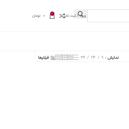
0
ورود / ثبت نام
0
تومان
نمایش
9
24
36
فیلترها