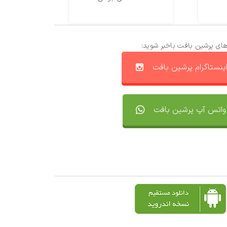
های پرشین بافت باخبر شوید:
ینستاگرام پرشین بافت
واتس آپ پرشین بافت