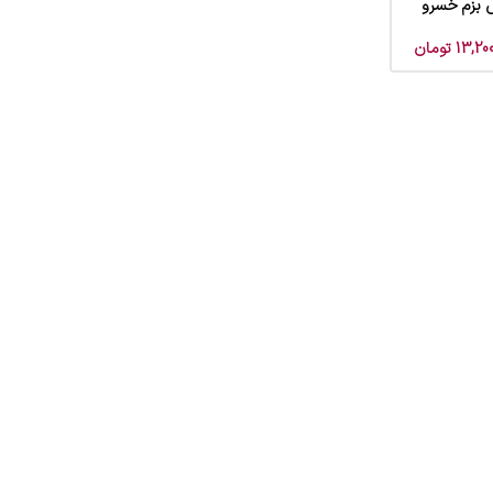
ش بزم خسرو
13,200
تومان