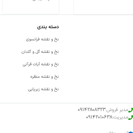
دسته بندی
صفحه اصلی
نخ و نقشه فرانسوی
اخبار
نخ و نقشه گل و گلدان
فروشگاه
نخ و نقشه آیات قرآنی
حراج ویژه
نخ و نقشه منظره
محصولات خرید تضمینی
نخ و نقشه زیرپایی
مدیر فروش:
09142808323
مدیریت:
09142010638