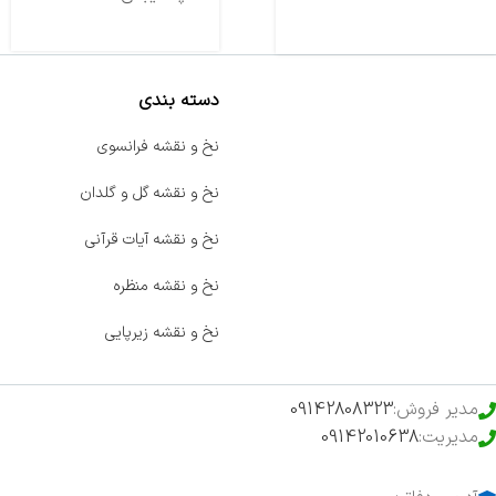
دسته بندی
صفحه اصلی
نخ و نقشه فرانسوی
اخبار
نخ و نقشه گل و گلدان
فروشگاه
نخ و نقشه آیات قرآنی
حراج ویژه
نخ و نقشه منظره
محصولات خرید تضمینی
نخ و نقشه زیرپایی
مدیر فروش:
09142808323
مدیریت:
09142010638