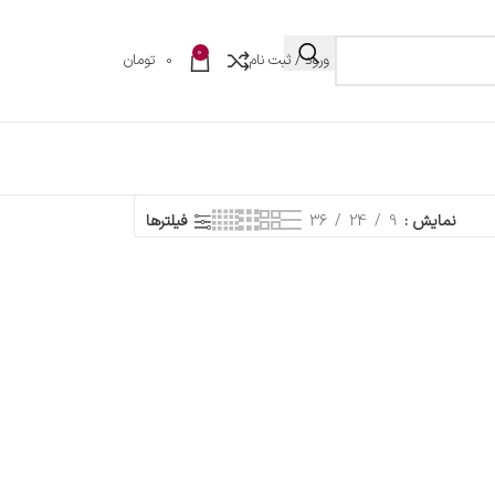
0
ورود / ثبت نام
0
تومان
نمایش
9
24
36
فیلترها