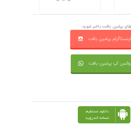
های پرشین بافت باخبر شوید:
ینستاگرام پرشین بافت
واتس آپ پرشین بافت