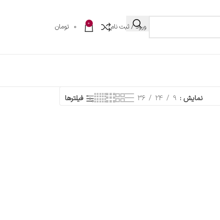
0
ورود / ثبت نام
0
تومان
نمایش
9
24
36
فیلترها