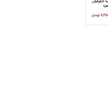
ه تابلوفرش
هره
7,450
تومان