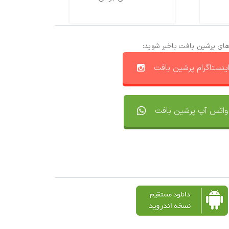
های پرشین بافت باخبر شوید:
ینستاگرام پرشین بافت
واتس آپ پرشین بافت