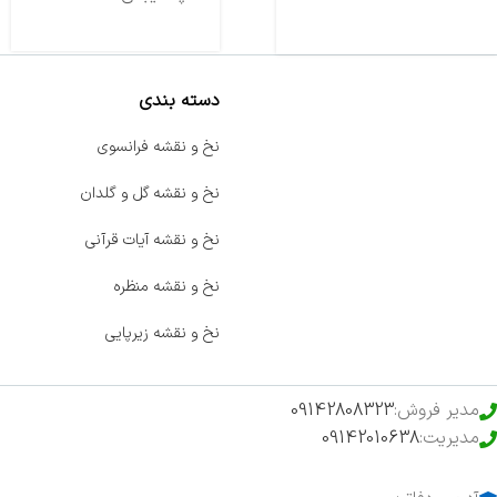
دسته بندی
صفحه اصلی
نخ و نقشه فرانسوی
اخبار
نخ و نقشه گل و گلدان
فروشگاه
نخ و نقشه آیات قرآنی
حراج ویژه
نخ و نقشه منظره
محصولات خرید تضمینی
نخ و نقشه زیرپایی
مدیر فروش:
09142808323
مدیریت:
09142010638