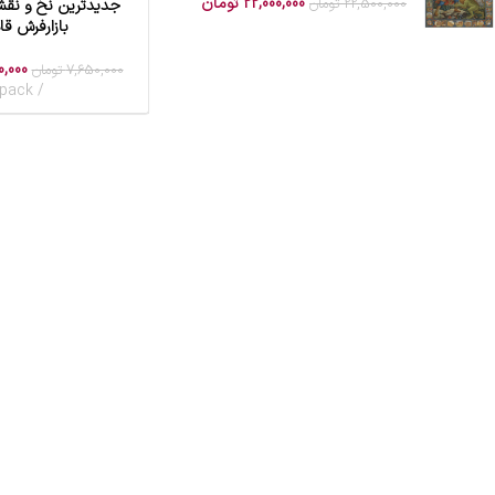
22,000,000
تومان
22,500,000
تومان
جدیدترین نخ و نقش
افزودن به سبد خرید
بازارفرش قا
,000
7,650,000
تومان
pack