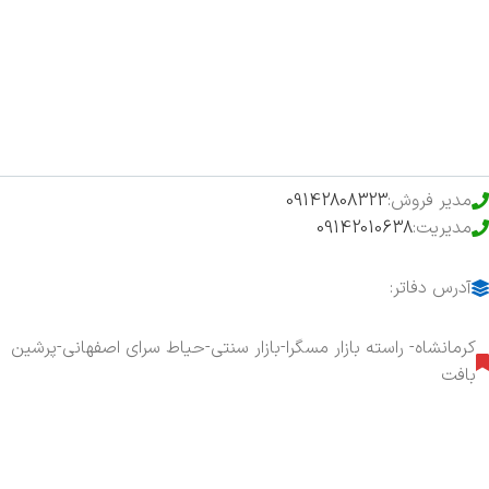
فروشگاه
حراج ویژه
محصولات خرید تضمینی
مدیر فروش:
09142808323
مدیریت:
09142010638
آدرس دفاتر:
کرمانشاه- راسته بازار مسگرا-بازار سنتی-حیاط سرای اصفهانی-پرشین
بافت
هفت روز هفته ، ۲۴ ساعت شبانه‌روز پاسخگوی شما هستیم.