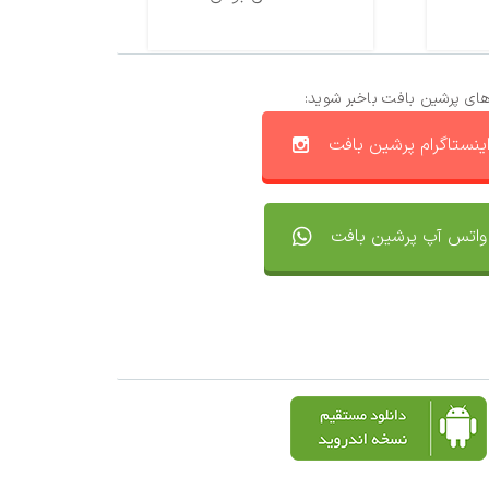
های پرشین بافت باخبر شوید:
ینستاگرام پرشین بافت
واتس آپ پرشین بافت