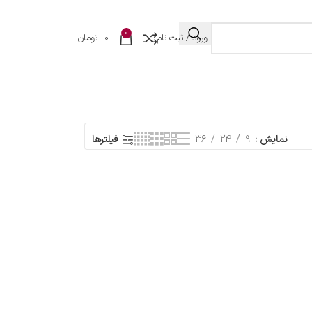
0
ورود / ثبت نام
0
تومان
نمایش
9
24
36
فیلترها