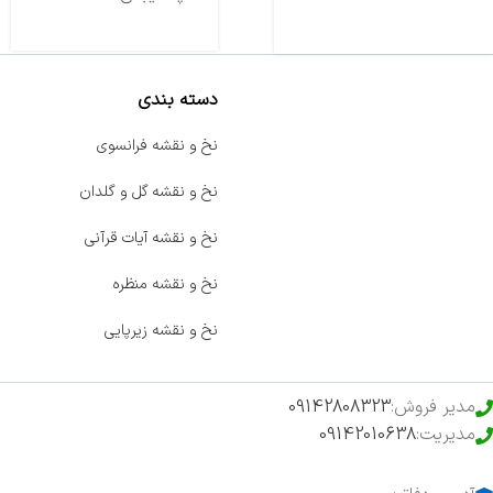
دسته بندی
صفحه اصلی
نخ و نقشه فرانسوی
اخبار
نخ و نقشه گل و گلدان
فروشگاه
نخ و نقشه آیات قرآنی
حراج ویژه
نخ و نقشه منظره
محصولات خرید تضمینی
نخ و نقشه زیرپایی
مدیر فروش:
09142808323
مدیریت:
09142010638