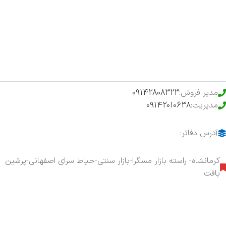
فروشگاه
حراج ویژه
محصولات خرید تضمینی
مدیر فروش:
09142808323
مدیریت:
09142010638
آدرس دفاتر:
کرمانشاه- راسته بازار مسگرا-بازار سنتی-حیاط سرای اصفهانی-پرشین
بافت
هفت روز هفته ، ۲۴ ساعت شبانه‌روز پاسخگوی شما هستیم.