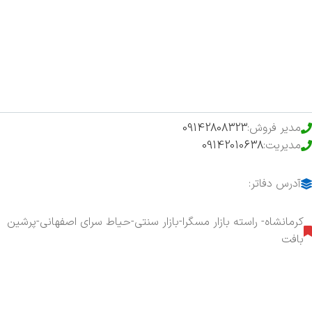
فروشگاه
حراج ویژه
محصولات خرید تضمینی
مدیر فروش:
09142808323
مدیریت:
09142010638
آدرس دفاتر:
کرمانشاه- راسته بازار مسگرا-بازار سنتی-حیاط سرای اصفهانی-پرشین
بافت
هفت روز هفته ، ۲۴ ساعت شبانه‌روز پاسخگوی شما هستیم.