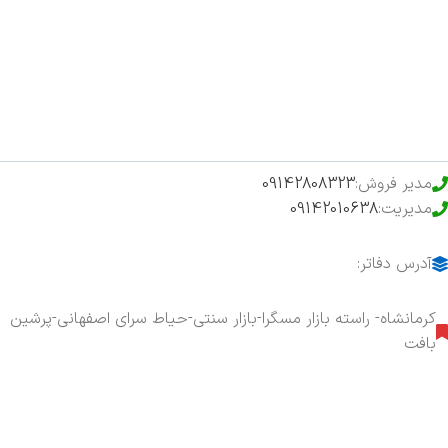
فروشگاه
حراج ویژه
محصولات خرید تضمینی
مدیر فروش:
09142808323
مدیریت:
09142010638
آدرس دفاتر:
کرمانشاه- راسته بازار مسگرا-بازار سنتی-حیاط سرای اصفهانی-پرشین
بافت
هفت روز هفته ، ۲۴ ساعت شبانه‌روز پاسخگوی شما هستیم.