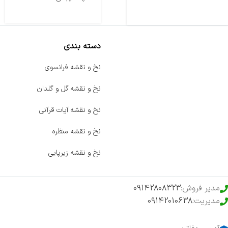
دسته بندی
صفحه اصلی
نخ و نقشه فرانسوی
اخبار
نخ و نقشه گل و گلدان
فروشگاه
نخ و نقشه آیات قرآنی
حراج ویژه
نخ و نقشه منظره
محصولات خرید تضمینی
نخ و نقشه زیرپایی
مدیر فروش:
09142808323
مدیریت:
09142010638