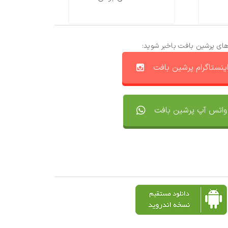
های پرشین بافت باخبر شوید:
ینستاگرام پرشین بافت
واتس آپ پرشین بافت