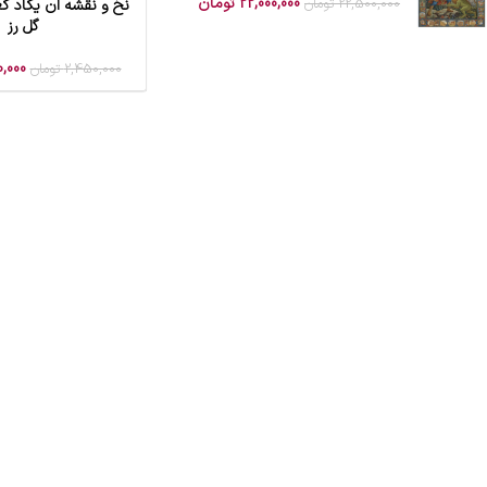
22,000,000
تومان
22,500,000
تومان
نخ و نقشه ان یکاد کعب
افزودن به سبد خرید
گل رز
,000
2,450,000
تومان