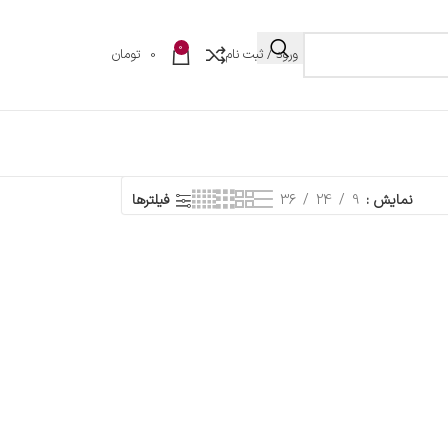
0
ورود / ثبت نام
0
تومان
نمایش
9
24
36
فیلترها