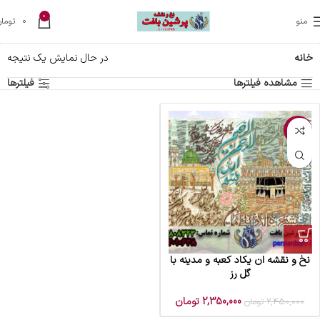
0
منو
0
تومان
خانه
در حال نمایش یک نتیجه
مشاهده فیلترها
فیلترها
-4%
نخ و نقشه ان یکاد کعبه و مدینه با
گل رز
2,350,000
تومان
2,450,000
تومان