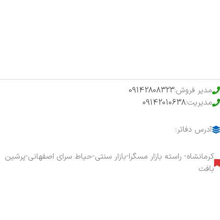
فروشگاه
حراج ویژه
محصولات خرید تضمینی
مدیر فروش:
09142808323
مدیریت:
09142010638
آدرس دفاتر:
کرمانشاه- راسته بازار مسگرا-بازار سنتی-حیاط سرای اصفهانی-پرشین
بافت
هفت روز هفته ، ۲۴ ساعت شبانه‌روز پاسخگوی شما هستیم.