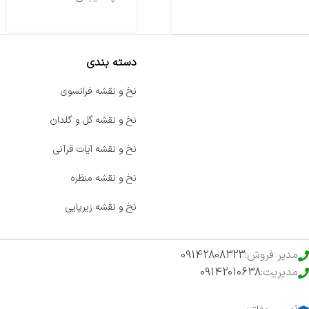
دسته بندی
صفحه اصلی
نخ و نقشه فرانسوی
اخبار
نخ و نقشه گل و گلدان
فروشگاه
نخ و نقشه آیات قرآنی
حراج ویژه
نخ و نقشه منظره
محصولات خرید تضمینی
نخ و نقشه زیرپایی
مدیر فروش:
09142808323
مدیریت:
09142010638