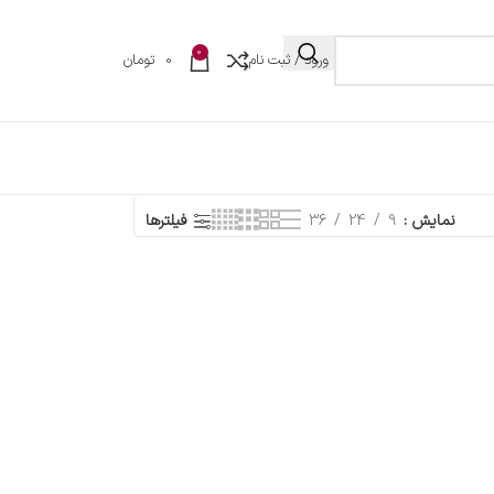
0
ورود / ثبت نام
0
تومان
نمایش
9
24
36
فیلترها