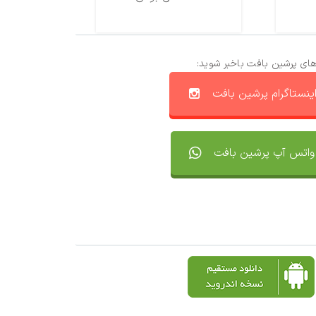
های پرشین بافت باخبر شوید:
ینستاگرام پرشین بافت
واتس آپ پرشین بافت