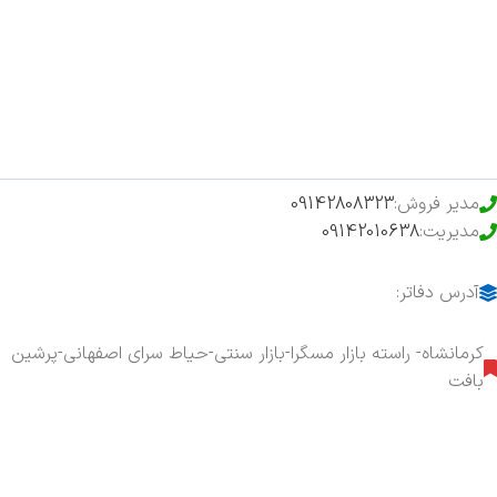
فروشگاه
حراج ویژه
محصولات خرید تضمینی
مدیر فروش:
09142808323
مدیریت:
09142010638
آدرس دفاتر:
کرمانشاه- راسته بازار مسگرا-بازار سنتی-حیاط سرای اصفهانی-پرشین
بافت
هفت روز هفته ، ۲۴ ساعت شبانه‌روز پاسخگوی شما هستیم.