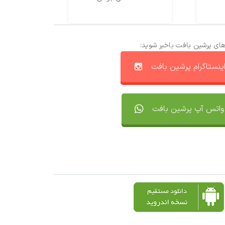
های پرشین بافت باخبر شوید:
ینستاگرام پرشین بافت
واتس آپ پرشین بافت