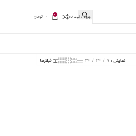
0
ورود / ثبت نام
0
تومان
نمایش
9
24
36
فیلترها