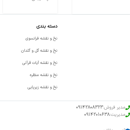
دسته بندی
صفحه اصلی
نخ و نقشه فرانسوی
اخبار
نخ و نقشه گل و گلدان
فروشگاه
نخ و نقشه آیات قرآنی
حراج ویژه
نخ و نقشه منظره
محصولات خرید تضمینی
نخ و نقشه زیرپایی
مدیر فروش:
09142808323
مدیریت:
09142010638