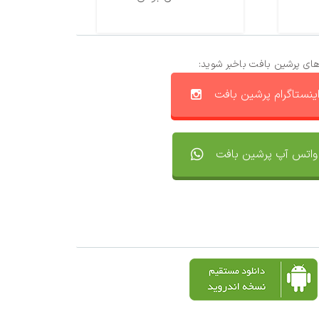
های پرشین بافت باخبر شوید:
ینستاگرام پرشین بافت
واتس آپ پرشین بافت