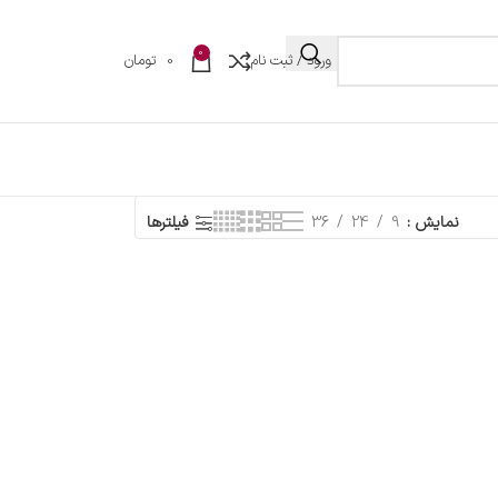
0
ورود / ثبت نام
0
تومان
نمایش
9
24
36
فیلترها