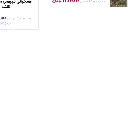
22,000,000
تومان
22,500,000
تومان
همخوانی دورهمی مو
افزودن به سبد خرید
نقشه
,000
4,750,000
تومان
pack