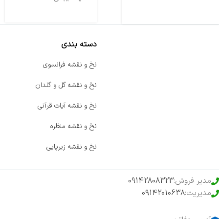
دسته بندی
صفحه اصلی
نخ و نقشه فرانسوی
اخبار
نخ و نقشه گل و گلدان
فروشگاه
نخ و نقشه آیات قرآنی
حراج ویژه
نخ و نقشه منظره
محصولات خرید تضمینی
نخ و نقشه زیرپایی
مدیر فروش:
09142808323
مدیریت:
09142010638