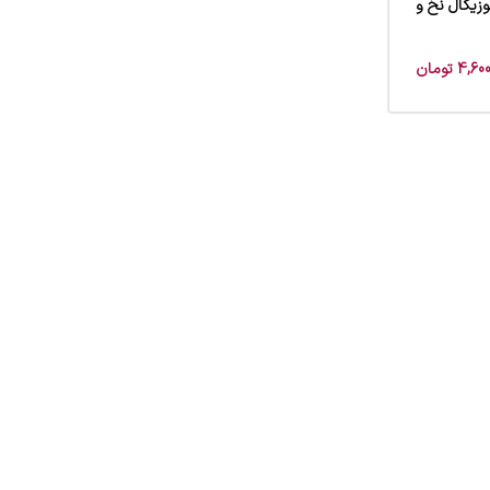
زیکال نخ و
4,600
تومان