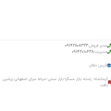
فروشگاه
حراج ویژه
محصولات خرید تضمینی
مدیر فروش:
09142808323
مدیریت:
09142010638
آدرس دفاتر:
کرمانشاه- راسته بازار مسگرا-بازار سنتی-حیاط سرای اصفهانی-پرشین
بافت
هفت روز هفته ، ۲۴ ساعت شبانه‌روز پاسخگوی شما هستیم.