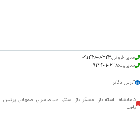
فروشگاه
حراج ویژه
محصولات خرید تضمینی
مدیر فروش:
09142808323
مدیریت:
09142010638
آدرس دفاتر:
کرمانشاه- راسته بازار مسگرا-بازار سنتی-حیاط سرای اصفهانی-پرشین
بافت
هفت روز هفته ، ۲۴ ساعت شبانه‌روز پاسخگوی شما هستیم.