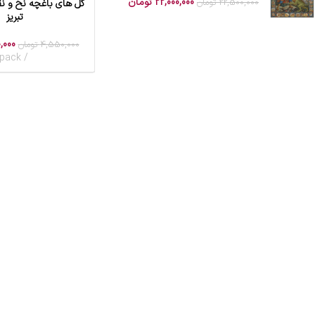
22,000,000
تومان
22,500,000
تومان
گل های باغچه نخ و ن
افزودن به سبد خرید
تبریز
,000
4,550,000
تومان
pack