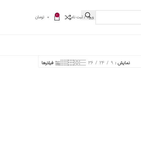
0
ورود / ثبت نام
0
تومان
نمایش
9
24
36
فیلترها