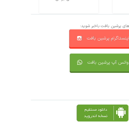
های پرشین بافت باخبر شوید:
ینستاگرام پرشین بافت
واتس آپ پرشین بافت