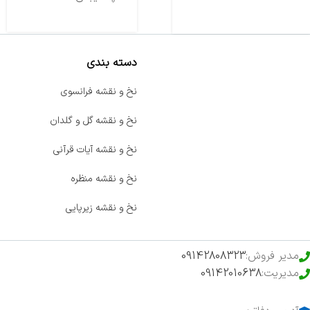
دسته بندی
صفحه اصلی
نخ و نقشه فرانسوی
اخبار
نخ و نقشه گل و گلدان
فروشگاه
نخ و نقشه آیات قرآنی
حراج ویژه
نخ و نقشه منظره
محصولات خرید تضمینی
نخ و نقشه زیرپایی
مدیر فروش:
09142808323
مدیریت:
09142010638