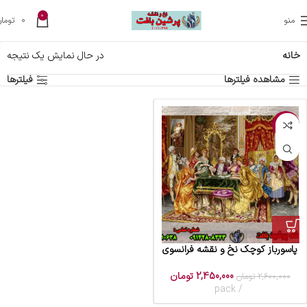
0
منو
0
تومان
خانه
در حال نمایش یک نتیجه
مشاهده فیلترها
فیلترها
-6%
پاسورباز کوچک نخ و نقشه فرانسوی
2,450,000
تومان
2,600,000
تومان
pack