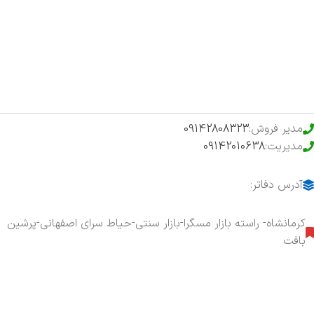
فروشگاه
حراج ویژه
محصولات خرید تضمینی
مدیر فروش:
09142808323
مدیریت:
09142010638
آدرس دفاتر:
کرمانشاه- راسته بازار مسگرا-بازار سنتی-حیاط سرای اصفهانی-پرشین
بافت
هفت روز هفته ، ۲۴ ساعت شبانه‌روز پاسخگوی شما هستیم.