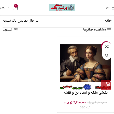
0
منو
0
تومان
خانه
در حال نمایش یک نتیجه
مشاهده فیلترها
فیلترها
-2%
نقاشی ملکه و استاد نخ و نقشه
9,600,000
تومان
9,800,000
تومان
pack