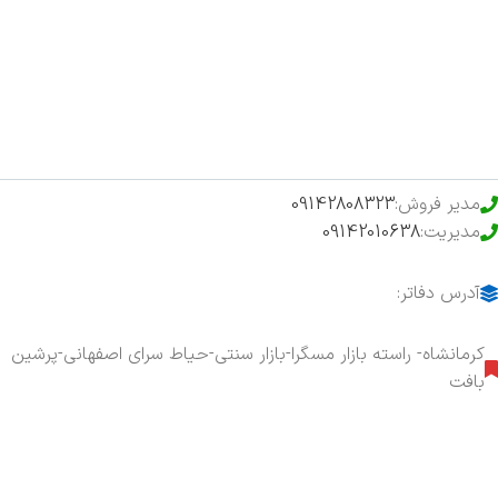
فروشگاه
حراج ویژه
محصولات خرید تضمینی
مدیر فروش:
09142808323
مدیریت:
09142010638
آدرس دفاتر:
کرمانشاه- راسته بازار مسگرا-بازار سنتی-حیاط سرای اصفهانی-پرشین
بافت
هفت روز هفته ، ۲۴ ساعت شبانه‌روز پاسخگوی شما هستیم.