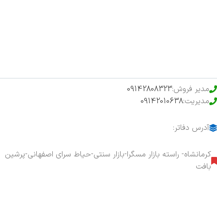
فروشگاه
حراج ویژه
محصولات خرید تضمینی
مدیر فروش:
09142808323
مدیریت:
09142010638
آدرس دفاتر:
کرمانشاه- راسته بازار مسگرا-بازار سنتی-حیاط سرای اصفهانی-پرشین
بافت
هفت روز هفته ، ۲۴ ساعت شبانه‌روز پاسخگوی شما هستیم.