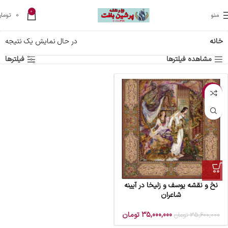
0
منو
0
تومان
خانه
در حال نمایش یک نتیجه
مشاهده فیلترها
فیلترها
-2%
نخ و نقشه یوسف و زلیخا در آیینه
شاعران
35,000,000
تومان
35,600,000
تومان