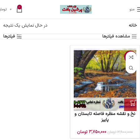
0
منو
0
تومان
خانه
در حال نمایش یک نتیجه
مشاهده فیلترها
فیلترها
-4%
نخ و نقشه منظره فاصله تابستان و
پاییز
3,750,000
تومان
3,900,000
تومان