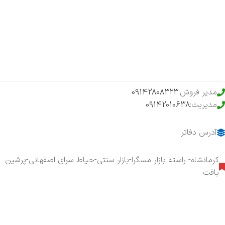
فروشگاه
حراج ویژه
محصولات خرید تضمینی
مدیر فروش:
09142808323
مدیریت:
09142010638
آدرس دفاتر:
کرمانشاه- راسته بازار مسگرا-بازار سنتی-حیاط سرای اصفهانی-پرشین
بافت
هفت روز هفته ، ۲۴ ساعت شبانه‌روز پاسخگوی شما هستیم.