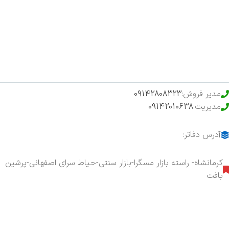
فروشگاه
حراج ویژه
محصولات خرید تضمینی
مدیر فروش:
09142808323
مدیریت:
09142010638
آدرس دفاتر:
کرمانشاه- راسته بازار مسگرا-بازار سنتی-حیاط سرای اصفهانی-پرشین
بافت
هفت روز هفته ، ۲۴ ساعت شبانه‌روز پاسخگوی شما هستیم.