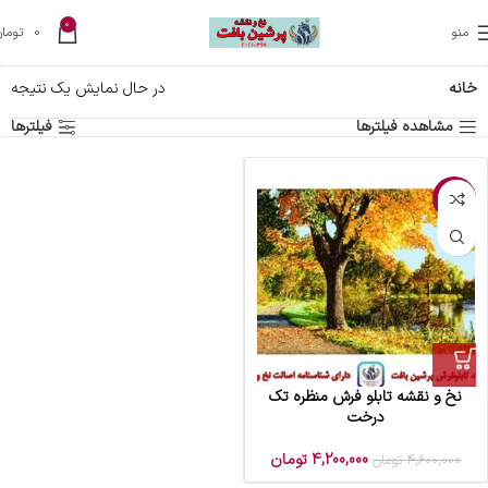
0
منو
0
تومان
خانه
در حال نمایش یک نتیجه
مشاهده فیلترها
فیلترها
-9%
نخ و نقشه تابلو فرش منظره تک
درخت
4,200,000
تومان
4,600,000
تومان