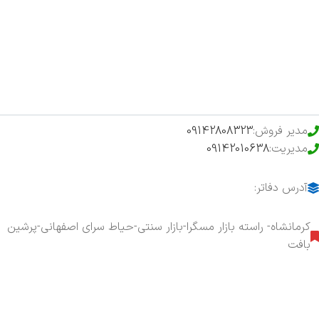
فروشگاه
حراج ویژه
محصولات خرید تضمینی
مدیر فروش:
09142808323
مدیریت:
09142010638
آدرس دفاتر:
کرمانشاه- راسته بازار مسگرا-بازار سنتی-حیاط سرای اصفهانی-پرشین
بافت
هفت روز هفته ، ۲۴ ساعت شبانه‌روز پاسخگوی شما هستیم.