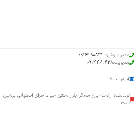
فروشگاه
حراج ویژه
محصولات خرید تضمینی
مدیر فروش:
09142808323
مدیریت:
09142010638
آدرس دفاتر:
کرمانشاه- راسته بازار مسگرا-بازار سنتی-حیاط سرای اصفهانی-پرشین
بافت
هفت روز هفته ، ۲۴ ساعت شبانه‌روز پاسخگوی شما هستیم.