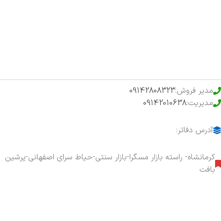
فروشگاه
حراج ویژه
محصولات خرید تضمینی
مدیر فروش:
09142808323
مدیریت:
09142010638
آدرس دفاتر:
کرمانشاه- راسته بازار مسگرا-بازار سنتی-حیاط سرای اصفهانی-پرشین
بافت
هفت روز هفته ، ۲۴ ساعت شبانه‌روز پاسخگوی شما هستیم.