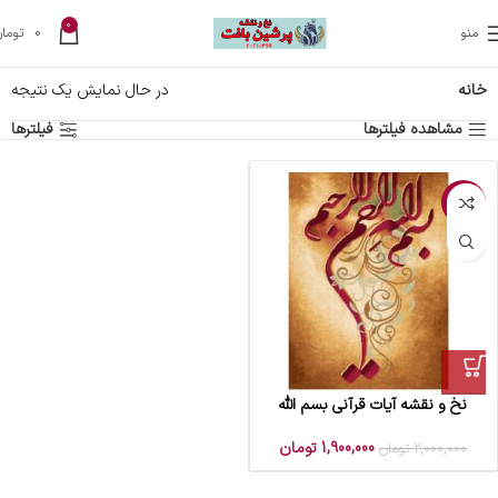
0
منو
0
تومان
خانه
در حال نمایش یک نتیجه
مشاهده فیلترها
فیلترها
-5%
نخ و نقشه آیات قرآنی بسم الله
1,900,000
تومان
2,000,000
تومان