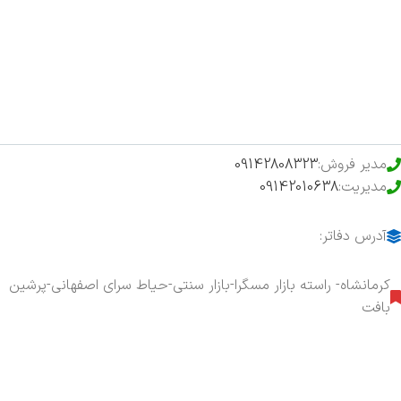
فروشگاه
حراج ویژه
محصولات خرید تضمینی
مدیر فروش:
09142808323
مدیریت:
09142010638
آدرس دفاتر:
کرمانشاه- راسته بازار مسگرا-بازار سنتی-حیاط سرای اصفهانی-پرشین
بافت
هفت روز هفته ، ۲۴ ساعت شبانه‌روز پاسخگوی شما هستیم.