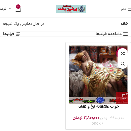
0
منو
0
تومان
خانه
در حال نمایش یک نتیجه
مشاهده فیلترها
فیلترها
-3%
خواب عاشقانه نخ و نقشه
3,800,000
تومان
3,900,000
تومان
pack