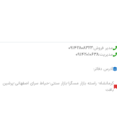
فروشگاه
حراج ویژه
محصولات خرید تضمینی
مدیر فروش:
09142808323
مدیریت:
09142010638
آدرس دفاتر:
کرمانشاه- راسته بازار مسگرا-بازار سنتی-حیاط سرای اصفهانی-پرشین
بافت
هفت روز هفته ، ۲۴ ساعت شبانه‌روز پاسخگوی شما هستیم.