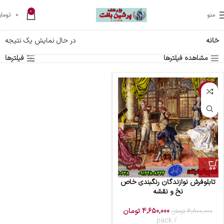
0
منو
0
تومان
خانه
در حال نمایش یک نتیجه
مشاهده فیلترها
فیلترها
-3%
تابلوفرش نوازندگان رنگبندی خاص
نخ و نقشه
4,650,000
تومان
4,800,000
تومان
pack