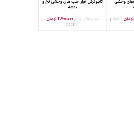
 های وحشی
تابلوفرش فرار اسب های وحشی نخ و
افزودن به سبد خرید
نقشه
تومان
pack
2,700,000
تومان
2,950,000
تومان
pack