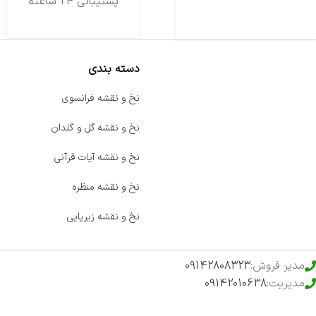
تحویل اکسپرس
پشتیبانی 24 ساعته
دسته بندی
صفحه اصلی
نخ و نقشه فرانسوی
اخبار
نخ و نقشه گل و گلدان
فروشگاه
نخ و نقشه آیات قرآنی
حراج ویژه
نخ و نقشه منظره
محصولات خرید تضمینی
نخ و نقشه زیرپایی
مدیر فروش:
09142808323
مدیریت:
09142010638