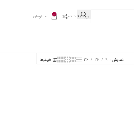
0
ورود / ثبت نام
0
تومان
نمایش
9
24
36
فیلترها