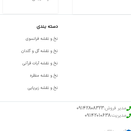
دسته بندی
صفحه اصلی
نخ و نقشه فرانسوی
اخبار
نخ و نقشه گل و گلدان
فروشگاه
نخ و نقشه آیات قرآنی
حراج ویژه
نخ و نقشه منظره
محصولات خرید تضمینی
نخ و نقشه زیرپایی
مدیر فروش:
09142808323
مدیریت:
09142010638