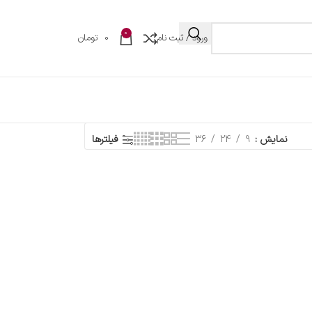
0
ورود / ثبت نام
0
تومان
نمایش
9
24
36
فیلترها