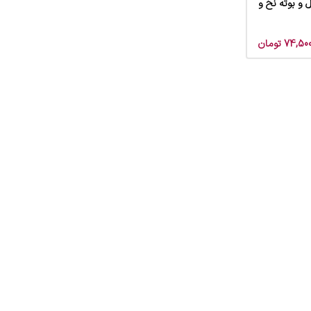
 و بوته نخ و
74,500
تومان