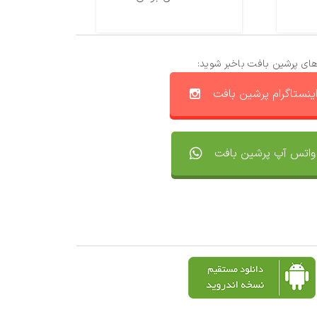
های پرشین بافت باخبر شوید:
ینستاگرام پرشین بافت
واتس آپ پرشین بافت