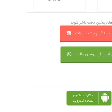
های پرشین بافت باخبر شوید:
ینستاگرام پرشین بافت
واتس آپ پرشین بافت