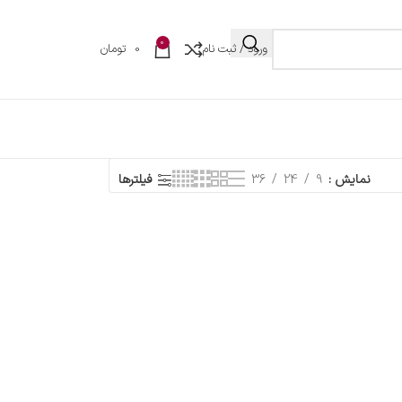
0
ورود / ثبت نام
0
تومان
نمایش
9
24
36
فیلترها