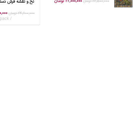
22,000,000
تومان
22,500,000
تومان
نخ و نقشه فرش دستب
افزودن به سبد خرید
0,000
24,800,000
تومان
pack