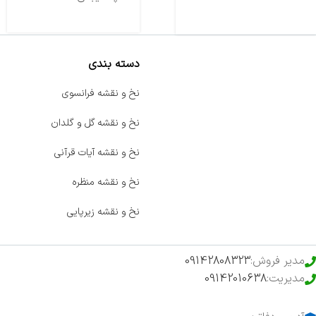
دسته بندی
صفحه اصلی
نخ و نقشه فرانسوی
اخبار
نخ و نقشه گل و گلدان
فروشگاه
نخ و نقشه آیات قرآنی
حراج ویژه
نخ و نقشه منظره
محصولات خرید تضمینی
نخ و نقشه زیرپایی
مدیر فروش:
09142808323
مدیریت:
09142010638