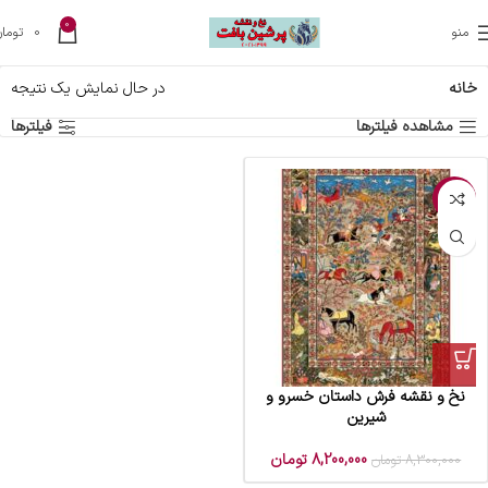
0
منو
0
تومان
خانه
در حال نمایش یک نتیجه
مشاهده فیلترها
فیلترها
-1%
نخ و نقشه فرش داستان خسرو و
شیرین
8,200,000
تومان
8,300,000
تومان