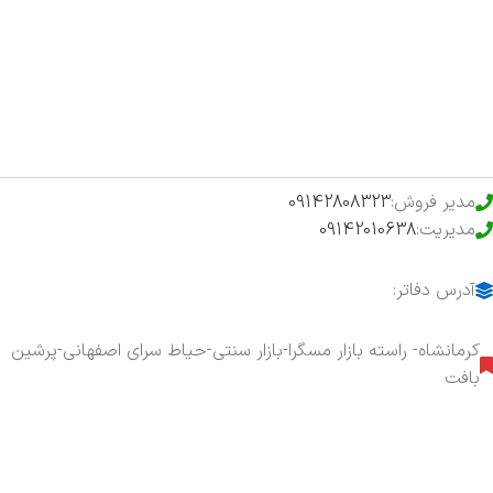
فروشگاه
حراج ویژه
محصولات خرید تضمینی
مدیر فروش:
09142808323
مدیریت:
09142010638
آدرس دفاتر:
کرمانشاه- راسته بازار مسگرا-بازار سنتی-حیاط سرای اصفهانی-پرشین
بافت
هفت روز هفته ، ۲۴ ساعت شبانه‌روز پاسخگوی شما هستیم.