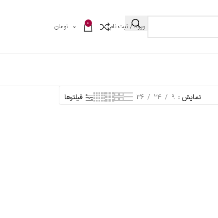
0
ورود / ثبت نام
0
تومان
نمایش
9
24
36
فیلترها