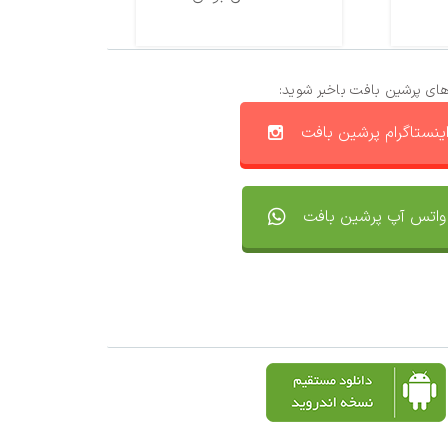
های پرشین بافت باخبر شوید:
ینستاگرام پرشین بافت
واتس آپ پرشین بافت