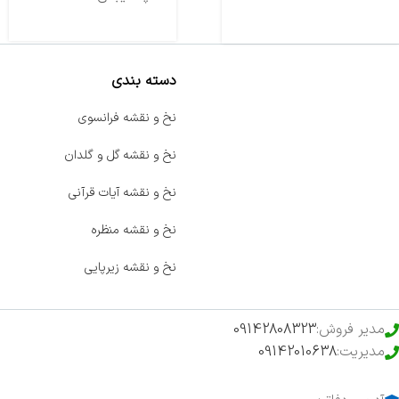
دسته بندی
صفحه اصلی
نخ و نقشه فرانسوی
اخبار
نخ و نقشه گل و گلدان
فروشگاه
نخ و نقشه آیات قرآنی
حراج ویژه
نخ و نقشه منظره
محصولات خرید تضمینی
نخ و نقشه زیرپایی
مدیر فروش:
09142808323
مدیریت:
09142010638