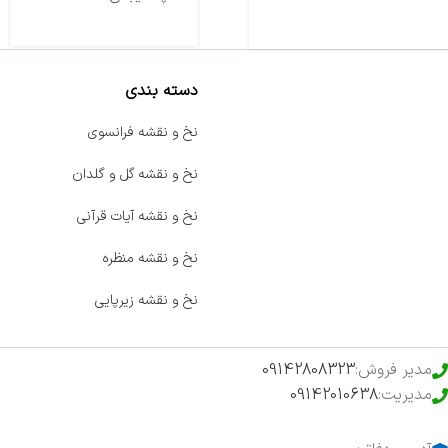
دسته بندی
صفحه اصلی
نخ و نقشه فرانسوی
اخبار
نخ و نقشه گل و گلدان
فروشگاه
نخ و نقشه آیات قرآنی
حراج ویژه
نخ و نقشه منظره
محصولات خرید تضمینی
نخ و نقشه زیرپایی
مدیر فروش:
09142808323
مدیریت:
09142010638