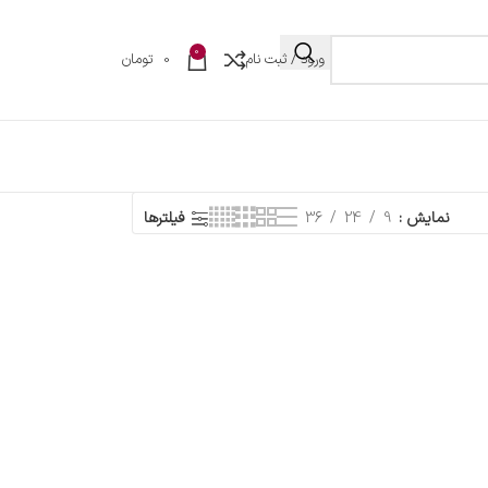
0
ورود / ثبت نام
0
تومان
نمایش
9
24
36
فیلترها