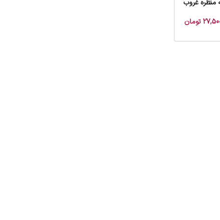
 منظره غروب
27,50
تومان