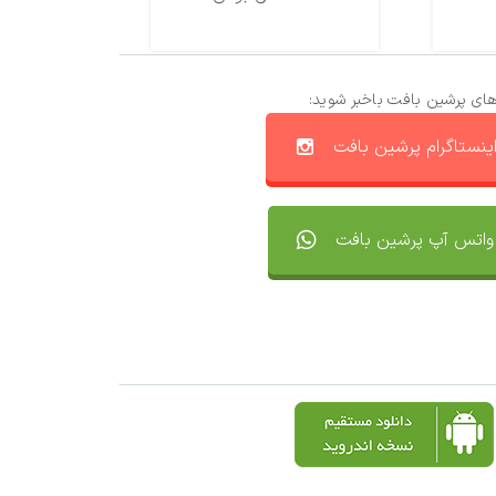
های پرشین بافت باخبر شوید:
ینستاگرام پرشین بافت
واتس آپ پرشین بافت