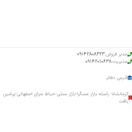
فروشگاه
حراج ویژه
محصولات خرید تضمینی
مدیر فروش:
09142808323
مدیریت:
09142010638
آدرس دفاتر:
کرمانشاه- راسته بازار مسگرا-بازار سنتی-حیاط سرای اصفهانی-پرشین
بافت
هفت روز هفته ، ۲۴ ساعت شبانه‌روز پاسخگوی شما هستیم.