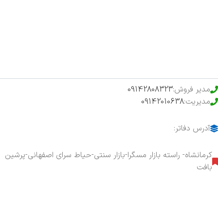
فروشگاه
حراج ویژه
محصولات خرید تضمینی
مدیر فروش:
09142808323
مدیریت:
09142010638
آدرس دفاتر:
کرمانشاه- راسته بازار مسگرا-بازار سنتی-حیاط سرای اصفهانی-پرشین
بافت
هفت روز هفته ، ۲۴ ساعت شبانه‌روز پاسخگوی شما هستیم.