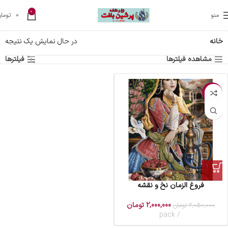
0
منو
0
تومان
خانه
در حال نمایش یک نتیجه
مشاهده فیلترها
فیلترها
-2%
فروغ الزمان نخ و نقشه
2,000,000
تومان
2,050,000
تومان
pack